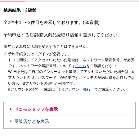
検索結果：2店舗
全2件中1 〜 2件目を表示しております。(50音順)
予約申込する店舗/購入商品受取り店舗を選択してください。
申し込み後に店舗を変更することはできません。
予約手続きにはログインが必要です。
ドコモ回線にてアクセスいただいた場合は「ネットワーク暗証番号」が必要
です。ネットワーク暗証番号については
こちら
をご確認ください。
Wi-Fiまたはご自宅のインターネット環境にてアクセスいただいた場合は「d
アカウントのID／パスワード」が必要です。ドコモの契約回線をお持ちでな
い方も、dアカウントの発行が可能です。
dアカウントの発行・確認は「
dアカウント発行
」でご確認ください。
ドコモショップを表示
量販店などを表示