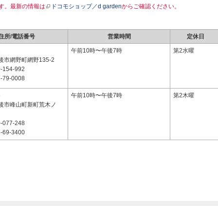
す。最新の情報は
ドコモショップ／d garden
からご確認ください。
住所/電話番号
営業時間
定休日
1
午前10時〜午後7時
第2水曜
市網野町網野135-2
-154-992
-79-0008
5
午前10時〜午後7時
第2木曜
後市峰山町新町荒木ノ
-077-248
-69-3400