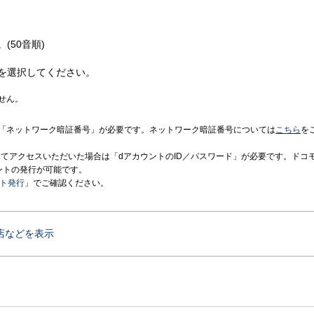
(50音順)
を選択してください。
せん。
「ネットワーク暗証番号」が必要です。ネットワーク暗証番号については
こちら
を
境にてアクセスいただいた場合は「dアカウントのID／パスワード」が必要です。ドコ
ントの発行が可能です。
ント発行
」でご確認ください。
店などを表示