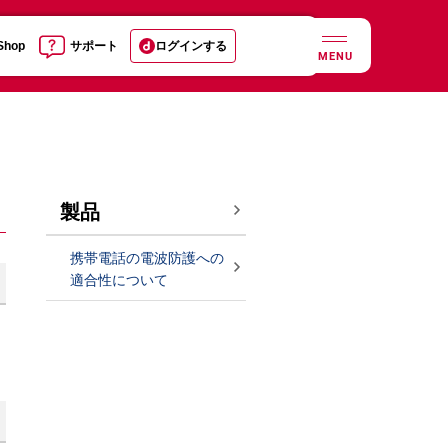
 Shop
サポート
ログインする
MENU
製品
携帯電話の電波防護への
適合性について