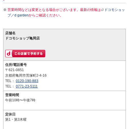
営業時間などは変更となる場合がございます。最新の情報は
ドコモショッ
プ／d garden
からご確認ください。
店舗名
ドコモショップ亀岡店
住所/電話番号
〒621-0851
京都府亀岡市荒塚町2-4-16
TEL：
0120-190-883
TEL：
0771-23-5111
営業時間
午前10時〜午後7時
定休日
第1・第3木曜