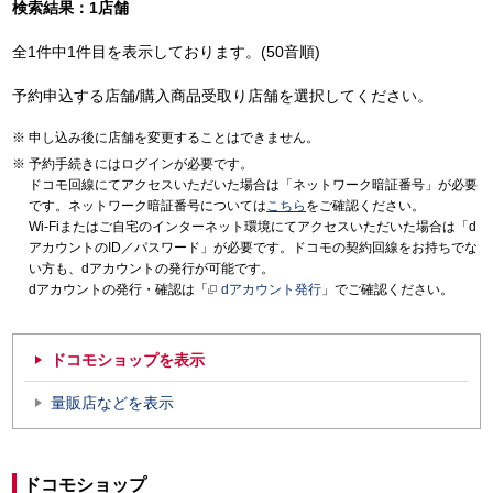
検索結果：1店舗
全1件中1件目を表示しております。(50音順)
予約申込する店舗/購入商品受取り店舗を選択してください。
申し込み後に店舗を変更することはできません。
予約手続きにはログインが必要です。
ドコモ回線にてアクセスいただいた場合は「ネットワーク暗証番号」が必要
です。ネットワーク暗証番号については
こちら
をご確認ください。
Wi-Fiまたはご自宅のインターネット環境にてアクセスいただいた場合は「d
アカウントのID／パスワード」が必要です。ドコモの契約回線をお持ちでな
い方も、dアカウントの発行が可能です。
dアカウントの発行・確認は「
dアカウント発行
」でご確認ください。
ドコモショップを表示
量販店などを表示
ドコモショップ