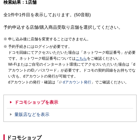
検索結果：1店舗
全1件中1件目を表示しております。(50音順)
予約申込する店舗/購入商品受取り店舗を選択してください。
申し込み後に店舗を変更することはできません。
予約手続きにはログインが必要です。
ドコモ回線にてアクセスいただいた場合は「ネットワーク暗証番号」が必要
です。ネットワーク暗証番号については
こちら
をご確認ください。
Wi-Fiまたはご自宅のインターネット環境にてアクセスいただいた場合は「d
アカウントのID／パスワード」が必要です。ドコモの契約回線をお持ちでな
い方も、dアカウントの発行が可能です。
dアカウントの発行・確認は「
dアカウント発行
」でご確認ください。
ドコモショップを表示
量販店などを表示
ドコモショップ