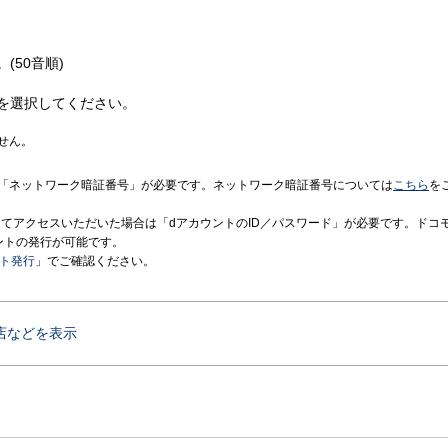
(50音順)
を選択してください。
せん。
「ネットワーク暗証番号」が必要です。ネットワーク暗証番号については
こちら
を
境にてアクセスいただいた場合は「dアカウントのID／パスワード」が必要です。ドコ
ントの発行が可能です。
ント発行
」でご確認ください。
店などを表示