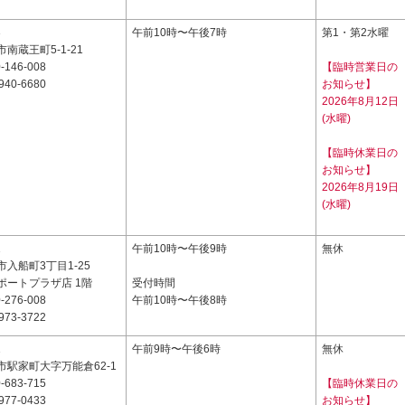
3
午前10時〜午後7時
第1・第2水曜
南蔵王町5-1-21
-146-008
【臨時営業日の
940-6680
お知らせ】
2026年8月12日
(水曜)
【臨時休業日の
お知らせ】
2026年8月19日
(水曜)
1
午前10時〜午後9時
無休
入船町3丁目1-25
ポートプラザ店 1階
受付時間
-276-008
午前10時〜午後8時
973-3722
1
午前9時〜午後6時
無休
市駅家町大字万能倉62-1
-683-715
【臨時休業日の
977-0433
お知らせ】