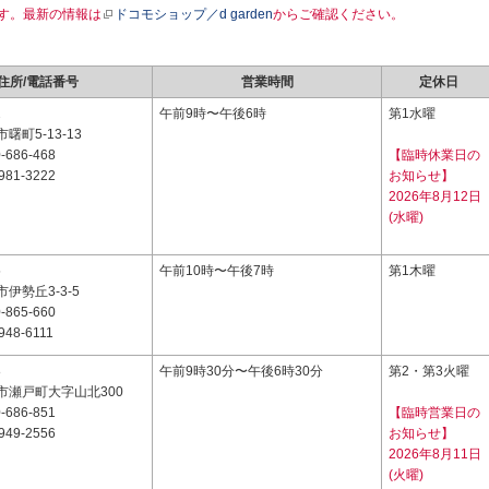
す。最新の情報は
ドコモショップ／d garden
からご確認ください。
住所/電話番号
営業時間
定休日
2
午前9時〜午後6時
第1水曜
曙町5-13-13
-686-468
【臨時休業日の
981-3222
お知らせ】
2026年8月12日
(水曜)
5
午前10時〜午後7時
第1木曜
伊勢丘3-3-5
-865-660
948-6111
8
午前9時30分〜午後6時30分
第2・第3火曜
市瀬戸町大字山北300
-686-851
【臨時営業日の
949-2556
お知らせ】
2026年8月11日
(火曜)