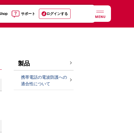
 Shop
サポート
ログインする
MENU
製品
携帯電話の電波防護への
適合性について