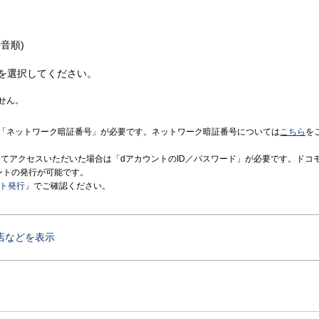
音順)
を選択してください。
せん。
「ネットワーク暗証番号」が必要です。ネットワーク暗証番号については
こちら
を
境にてアクセスいただいた場合は「dアカウントのID／パスワード」が必要です。ドコ
ントの発行が可能です。
ント発行
」でご確認ください。
店などを表示