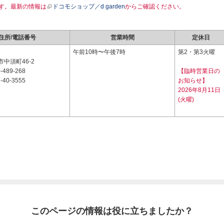
す。最新の情報は
ドコモショップ／d garden
からご確認ください。
住所/電話番号
営業時間
定休日
2
午前10時〜午後7時
第2・第3火曜
中須町46-2
-489-268
【臨時営業日の
-40-3555
お知らせ】
2026年8月11日
(火曜)
このページの情報は役に立ちましたか？