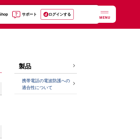
 Shop
サポート
ログインする
MENU
製品
携帯電話の電波防護への
適合性について