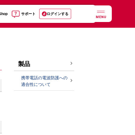
 Shop
サポート
ログインする
MENU
製品
携帯電話の電波防護への
適合性について