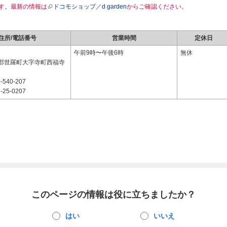
す。最新の情報は
ドコモショップ／d garden
からご確認ください。
住所/電話番号
営業時間
定休日
1
午前9時〜午後6時
無休
郡世羅町大字寺町西福寺
-540-207
-25-0207
このページの情報は役に立ちましたか？
はい
いいえ