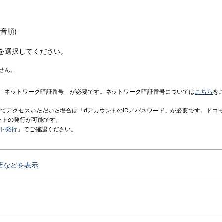
音順)
を選択してください。
せん。
「ネットワーク暗証番号」が必要です。ネットワーク暗証番号については
こちら
を
境にてアクセスいただいた場合は「dアカウントのID／パスワード」が必要です。ドコ
ントの発行が可能です。
ント発行
」でご確認ください。
店などを表示