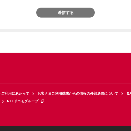
送信する
トご利用にあたって
お客さまご利用端末からの情報の外部送信について
見
NTTドコモグループ