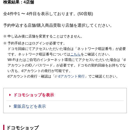
検索結果：4店舗
全4件中1 〜 4件目を表示しております。(50音順)
予約申込する店舗/購入商品受取り店舗を選択してください。
申し込み後に店舗を変更することはできません。
予約手続きにはログインが必要です。
ドコモ回線にてアクセスいただいた場合は「ネットワーク暗証番号」が必要
です。ネットワーク暗証番号については
こちら
をご確認ください。
Wi-Fiまたはご自宅のインターネット環境にてアクセスいただいた場合は「d
アカウントのID／パスワード」が必要です。ドコモの契約回線をお持ちでな
い方も、dアカウントの発行が可能です。
dアカウントの発行・確認は「
dアカウント発行
」でご確認ください。
ドコモショップを表示
量販店などを表示
ドコモショップ