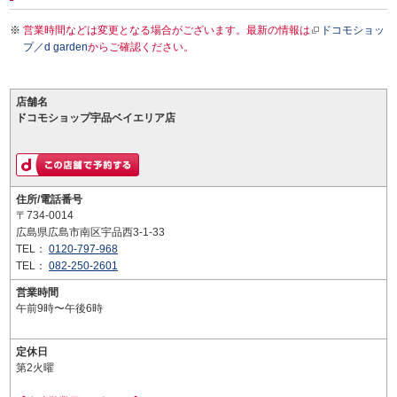
営業時間などは変更となる場合がございます。最新の情報は
ドコモショッ
プ／d garden
からご確認ください。
店舗名
ドコモショップ宇品ベイエリア店
住所/電話番号
〒734-0014
広島県広島市南区宇品西3-1-33
TEL：
0120-797-968
TEL：
082-250-2601
営業時間
午前9時〜午後6時
定休日
第2火曜