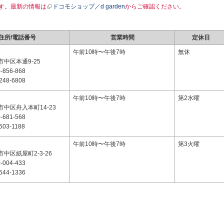
す。最新の情報は
ドコモショップ／d garden
からご確認ください。
住所/電話番号
営業時間
定休日
5
午前10時〜午後7時
無休
中区本通9-25
-856-868
248-6808
3
午前10時〜午後7時
第2水曜
中区舟入本町14-23
-681-568
503-1188
1
午前10時〜午後7時
第3火曜
中区紙屋町2-3-26
-004-433
544-1336