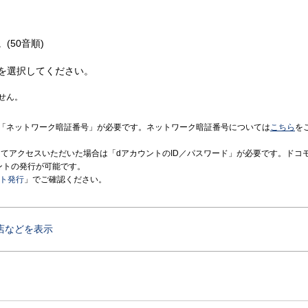
(50音順)
を選択してください。
せん。
「ネットワーク暗証番号」が必要です。ネットワーク暗証番号については
こちら
を
境にてアクセスいただいた場合は「dアカウントのID／パスワード」が必要です。ドコ
ントの発行が可能です。
ント発行
」でご確認ください。
店などを表示