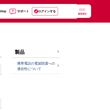
 Shop
サポート
ログインする
MENU
製品
携帯電話の電波防護への
適合性について