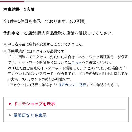
検索結果：1店舗
全1件中1件目を表示しております。(50音順)
予約申込する店舗/購入商品受取り店舗を選択してください。
申し込み後に店舗を変更することはできません。
予約手続きにはログインが必要です。
ドコモ回線にてアクセスいただいた場合は「ネットワーク暗証番号」が必要
です。ネットワーク暗証番号については
こちら
をご確認ください。
Wi-Fiまたはご自宅のインターネット環境にてアクセスいただいた場合は「d
アカウントのID／パスワード」が必要です。ドコモの契約回線をお持ちでな
い方も、dアカウントの発行が可能です。
dアカウントの発行・確認は「
dアカウント発行
」でご確認ください。
ドコモショップを表示
量販店などを表示