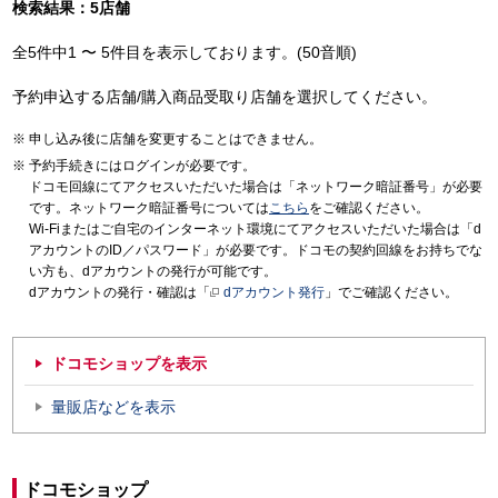
検索結果：5店舗
全5件中1 〜 5件目を表示しております。(50音順)
予約申込する店舗/購入商品受取り店舗を選択してください。
申し込み後に店舗を変更することはできません。
予約手続きにはログインが必要です。
ドコモ回線にてアクセスいただいた場合は「ネットワーク暗証番号」が必要
です。ネットワーク暗証番号については
こちら
をご確認ください。
Wi-Fiまたはご自宅のインターネット環境にてアクセスいただいた場合は「d
アカウントのID／パスワード」が必要です。ドコモの契約回線をお持ちでな
い方も、dアカウントの発行が可能です。
dアカウントの発行・確認は「
dアカウント発行
」でご確認ください。
ドコモショップを表示
量販店などを表示
ドコモショップ