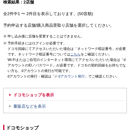
検索結果：2店舗
全2件中1 〜 2件目を表示しております。(50音順)
予約申込する店舗/購入商品受取り店舗を選択してください。
申し込み後に店舗を変更することはできません。
予約手続きにはログインが必要です。
ドコモ回線にてアクセスいただいた場合は「ネットワーク暗証番号」が必要
です。ネットワーク暗証番号については
こちら
をご確認ください。
Wi-Fiまたはご自宅のインターネット環境にてアクセスいただいた場合は「d
アカウントのID／パスワード」が必要です。ドコモの契約回線をお持ちでな
い方も、dアカウントの発行が可能です。
dアカウントの発行・確認は「
dアカウント発行
」でご確認ください。
ドコモショップを表示
量販店などを表示
ドコモショップ