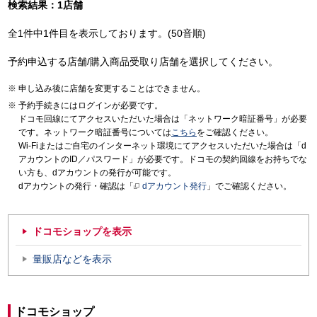
検索結果：1店舗
全1件中1件目を表示しております。(50音順)
予約申込する店舗/購入商品受取り店舗を選択してください。
申し込み後に店舗を変更することはできません。
予約手続きにはログインが必要です。
ドコモ回線にてアクセスいただいた場合は「ネットワーク暗証番号」が必要
です。ネットワーク暗証番号については
こちら
をご確認ください。
Wi-Fiまたはご自宅のインターネット環境にてアクセスいただいた場合は「d
アカウントのID／パスワード」が必要です。ドコモの契約回線をお持ちでな
い方も、dアカウントの発行が可能です。
dアカウントの発行・確認は「
dアカウント発行
」でご確認ください。
ドコモショップを表示
量販店などを表示
ドコモショップ