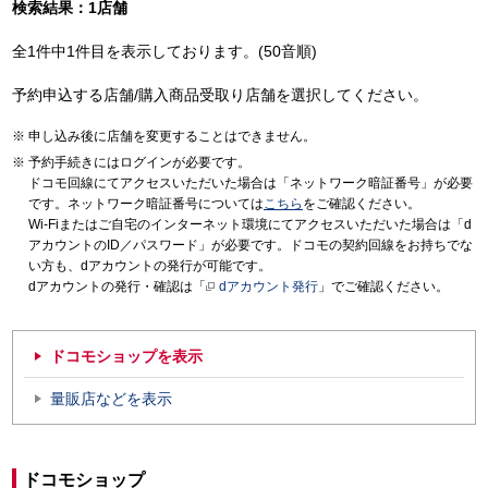
検索結果：1店舗
全1件中1件目を表示しております。(50音順)
予約申込する店舗/購入商品受取り店舗を選択してください。
申し込み後に店舗を変更することはできません。
予約手続きにはログインが必要です。
ドコモ回線にてアクセスいただいた場合は「ネットワーク暗証番号」が必要
です。ネットワーク暗証番号については
こちら
をご確認ください。
Wi-Fiまたはご自宅のインターネット環境にてアクセスいただいた場合は「d
アカウントのID／パスワード」が必要です。ドコモの契約回線をお持ちでな
い方も、dアカウントの発行が可能です。
dアカウントの発行・確認は「
dアカウント発行
」でご確認ください。
ドコモショップを表示
量販店などを表示
ドコモショップ