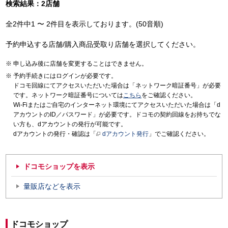
検索結果：2店舗
全2件中1 〜 2件目を表示しております。(50音順)
予約申込する店舗/購入商品受取り店舗を選択してください。
申し込み後に店舗を変更することはできません。
予約手続きにはログインが必要です。
ドコモ回線にてアクセスいただいた場合は「ネットワーク暗証番号」が必要
です。ネットワーク暗証番号については
こちら
をご確認ください。
Wi-Fiまたはご自宅のインターネット環境にてアクセスいただいた場合は「d
アカウントのID／パスワード」が必要です。ドコモの契約回線をお持ちでな
い方も、dアカウントの発行が可能です。
dアカウントの発行・確認は「
dアカウント発行
」でご確認ください。
ドコモショップを表示
量販店などを表示
ドコモショップ