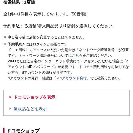
検索結果：1店舗
全1件中1件目を表示しております。(50音順)
予約申込する店舗/購入商品受取り店舗を選択してください。
申し込み後に店舗を変更することはできません。
予約手続きにはログインが必要です。
ドコモ回線にてアクセスいただいた場合は「ネットワーク暗証番号」が必要
です。ネットワーク暗証番号については
こちら
をご確認ください。
Wi-Fiまたはご自宅のインターネット環境にてアクセスいただいた場合は「d
アカウントのID／パスワード」が必要です。ドコモの契約回線をお持ちでな
い方も、dアカウントの発行が可能です。
dアカウントの発行・確認は「
dアカウント発行
」でご確認ください。
ドコモショップを表示
量販店などを表示
ドコモショップ