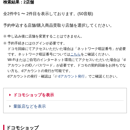
検索結果：2店舗
全2件中1 〜 2件目を表示しております。(50音順)
予約申込する店舗/購入商品受取り店舗を選択してください。
申し込み後に店舗を変更することはできません。
予約手続きにはログインが必要です。
ドコモ回線にてアクセスいただいた場合は「ネットワーク暗証番号」が必要
です。ネットワーク暗証番号については
こちら
をご確認ください。
Wi-Fiまたはご自宅のインターネット環境にてアクセスいただいた場合は「d
アカウントのID／パスワード」が必要です。ドコモの契約回線をお持ちでな
い方も、dアカウントの発行が可能です。
dアカウントの発行・確認は「
dアカウント発行
」でご確認ください。
ドコモショップを表示
量販店などを表示
ドコモショップ