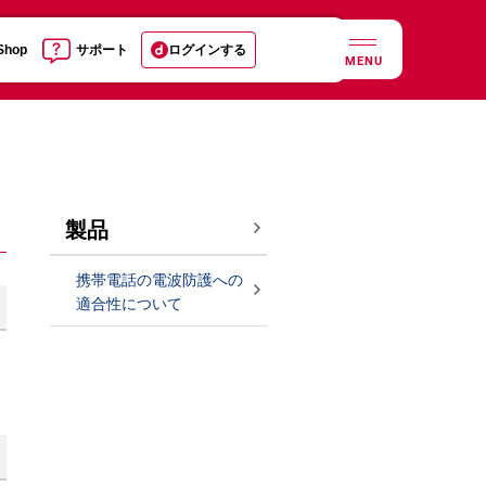
 Shop
サポート
ログインする
MENU
製品
携帯電話の電波防護への
適合性について