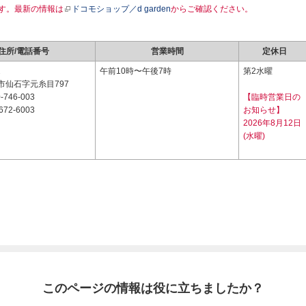
す。最新の情報は
ドコモショップ／d garden
からご確認ください。
住所/電話番号
営業時間
定休日
2
午前10時〜午後7時
第2水曜
市仙石字元糸目797
-746-003
【臨時営業日の
672-6003
お知らせ】
2026年8月12日
(水曜)
このページの情報は役に立ちましたか？