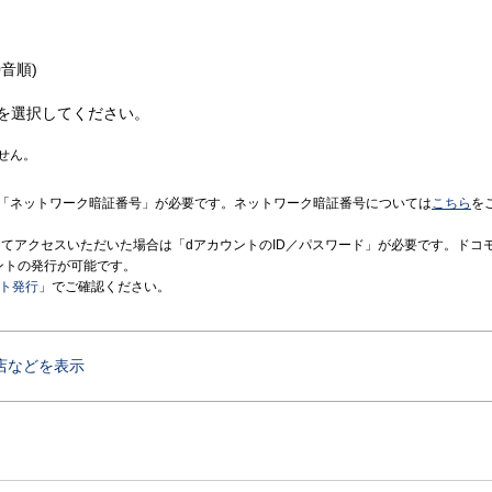
音順)
を選択してください。
せん。
「ネットワーク暗証番号」が必要です。ネットワーク暗証番号については
こちら
を
境にてアクセスいただいた場合は「dアカウントのID／パスワード」が必要です。ドコ
ントの発行が可能です。
ント発行
」でご確認ください。
店などを表示