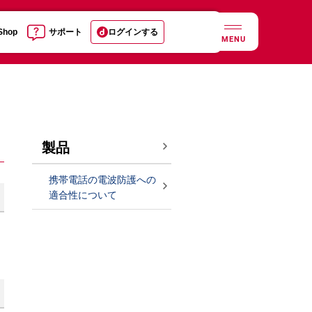
 Shop
サポート
ログインする
MENU
製品
携帯電話の電波防護への
適合性について