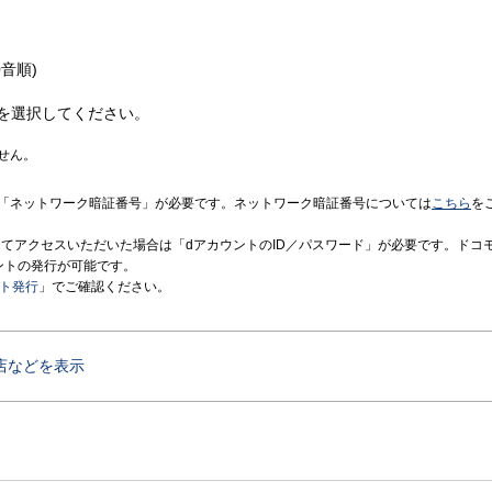
音順)
を選択してください。
せん。
「ネットワーク暗証番号」が必要です。ネットワーク暗証番号については
こちら
を
境にてアクセスいただいた場合は「dアカウントのID／パスワード」が必要です。ドコ
ントの発行が可能です。
ント発行
」でご確認ください。
店などを表示