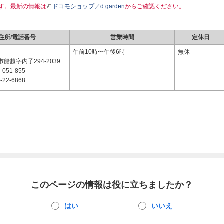
す。最新の情報は
ドコモショップ／d garden
からご確認ください。
住所/電話番号
営業時間
定休日
1
午前10時〜午後6時
無休
船越字内子294-2039
-051-855
-22-6868
このページの情報は役に立ちましたか？
はい
いいえ