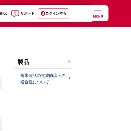
 Shop
サポート
ログインする
MENU
製品
携帯電話の電波防護への
適合性について