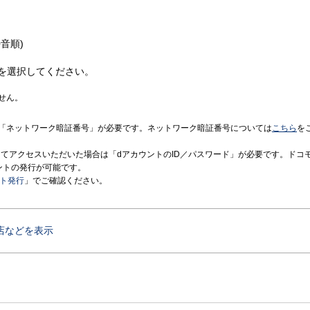
音順)
を選択してください。
せん。
「ネットワーク暗証番号」が必要です。ネットワーク暗証番号については
こちら
を
境にてアクセスいただいた場合は「dアカウントのID／パスワード」が必要です。ドコ
ントの発行が可能です。
ント発行
」でご確認ください。
店などを表示