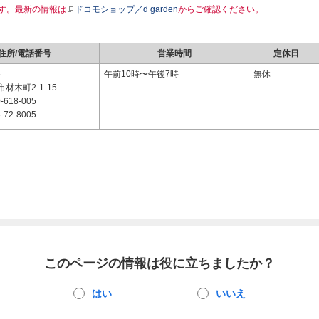
す。最新の情報は
ドコモショップ／d garden
からご確認ください。
住所/電話番号
営業時間
定休日
5
午前10時〜午後7時
無休
材木町2-1-15
-618-005
-72-8005
このページの情報は役に立ちましたか？
はい
いいえ