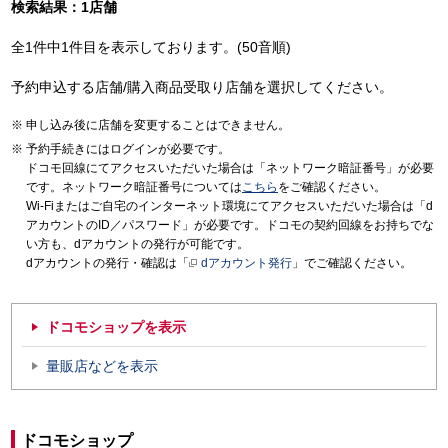
検索結果：1店舗
全1件中1件目を表示しております。(50音順)
予約申込する店舗/購入商品受取り店舗を選択してください。
申し込み後に店舗を変更することはできません。
予約手続きにはログインが必要です。
ドコモ回線にてアクセスいただいた場合は「ネットワーク暗証番号」が必要
です。ネットワーク暗証番号については
こちら
をご確認ください。
Wi-Fiまたはご自宅のインターネット環境にてアクセスいただいた場合は「d
アカウントのID／パスワード」が必要です。ドコモの契約回線をお持ちでな
い方も、dアカウントの発行が可能です。
dアカウントの発行・確認は「
dアカウント発行
」でご確認ください。
ドコモショップを表示
量販店などを表示
ドコモショップ