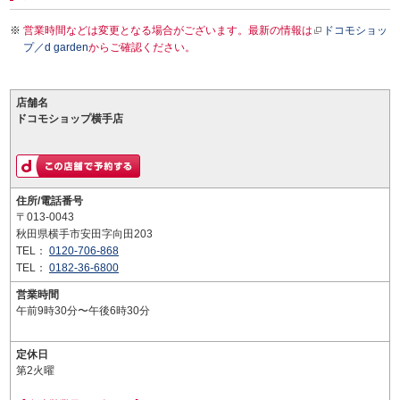
営業時間などは変更となる場合がございます。最新の情報は
ドコモショッ
プ／d garden
からご確認ください。
店舗名
ドコモショップ横手店
住所/電話番号
〒013-0043
秋田県横手市安田字向田203
TEL：
0120-706-868
TEL：
0182-36-6800
営業時間
午前9時30分〜午後6時30分
定休日
第2火曜