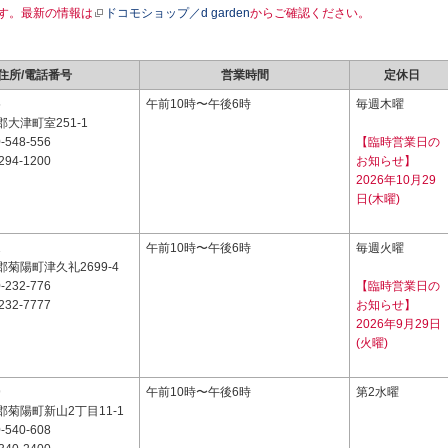
す。最新の情報は
ドコモショップ／d garden
からご確認ください。
住所/電話番号
営業時間
定休日
5
午前10時〜午後6時
毎週木曜
大津町室251-1
-548-556
【臨時営業日の
294-1200
お知らせ】
2026年10月29
日(木曜)
1
午前10時〜午後6時
毎週火曜
菊陽町津久礼2699-4
-232-776
【臨時営業日の
232-7777
お知らせ】
2026年9月29日
(火曜)
9
午前10時〜午後6時
第2水曜
菊陽町新山2丁目11-1
-540-608