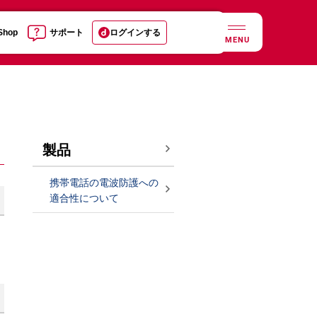
 Shop
サポート
ログインする
MENU
製品
携帯電話の電波防護への
適合性について