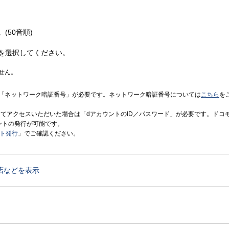
(50音順)
を選択してください。
せん。
「ネットワーク暗証番号」が必要です。ネットワーク暗証番号については
こちら
を
境にてアクセスいただいた場合は「dアカウントのID／パスワード」が必要です。ドコ
ントの発行が可能です。
ント発行
」でご確認ください。
店などを表示