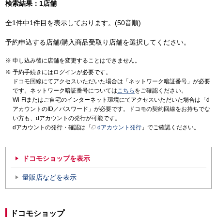
検索結果：1店舗
全1件中1件目を表示しております。(50音順)
予約申込する店舗/購入商品受取り店舗を選択してください。
申し込み後に店舗を変更することはできません。
予約手続きにはログインが必要です。
ドコモ回線にてアクセスいただいた場合は「ネットワーク暗証番号」が必要
です。ネットワーク暗証番号については
こちら
をご確認ください。
Wi-Fiまたはご自宅のインターネット環境にてアクセスいただいた場合は「d
アカウントのID／パスワード」が必要です。ドコモの契約回線をお持ちでな
い方も、dアカウントの発行が可能です。
dアカウントの発行・確認は「
dアカウント発行
」でご確認ください。
ドコモショップを表示
量販店などを表示
ドコモショップ