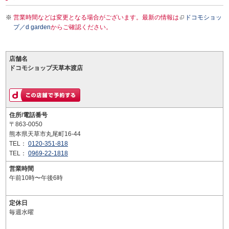
営業時間などは変更となる場合がございます。最新の情報は
ドコモショッ
プ／d garden
からご確認ください。
店舗名
ドコモショップ天草本渡店
住所/電話番号
〒863-0050
熊本県天草市丸尾町16-44
TEL：
0120-351-818
TEL：
0969-22-1818
営業時間
午前10時〜午後6時
定休日
毎週水曜