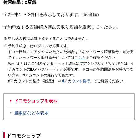
検索結果：2店舗
全2件中1 〜 2件目を表示しております。(50音順)
予約申込する店舗/購入商品受取り店舗を選択してください。
申し込み後に店舗を変更することはできません。
予約手続きにはログインが必要です。
ドコモ回線にてアクセスいただいた場合は「ネットワーク暗証番号」が必要
です。ネットワーク暗証番号については
こちら
をご確認ください。
Wi-Fiまたはご自宅のインターネット環境にてアクセスいただいた場合は「d
アカウントのID／パスワード」が必要です。ドコモの契約回線をお持ちでな
い方も、dアカウントの発行が可能です。
dアカウントの発行・確認は「
dアカウント発行
」でご確認ください。
ドコモショップを表示
量販店などを表示
ドコモショップ