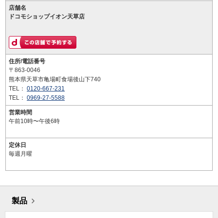
店舗名
ドコモショップイオン天草店
住所/電話番号
〒863-0046
熊本県天草市亀場町食場後山下740
TEL：
0120-667-231
TEL：
0969-27-5588
営業時間
午前10時〜午後6時
定休日
毎週月曜
製品