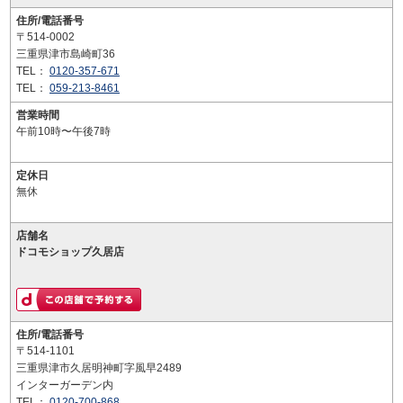
住所/電話番号
〒514-0002
三重県津市島崎町36
TEL：
0120-357-671
TEL：
059-213-8461
営業時間
午前10時〜午後7時
定休日
無休
店舗名
ドコモショップ久居店
住所/電話番号
〒514-1101
三重県津市久居明神町字風早2489
インターガーデン内
TEL：
0120-700-868