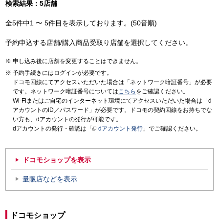
検索結果：5店舗
全5件中1 〜 5件目を表示しております。(50音順)
予約申込する店舗/購入商品受取り店舗を選択してください。
申し込み後に店舗を変更することはできません。
予約手続きにはログインが必要です。
ドコモ回線にてアクセスいただいた場合は「ネットワーク暗証番号」が必要
です。ネットワーク暗証番号については
こちら
をご確認ください。
Wi-Fiまたはご自宅のインターネット環境にてアクセスいただいた場合は「d
アカウントのID／パスワード」が必要です。ドコモの契約回線をお持ちでな
い方も、dアカウントの発行が可能です。
dアカウントの発行・確認は「
dアカウント発行
」でご確認ください。
ドコモショップを表示
量販店などを表示
ドコモショップ