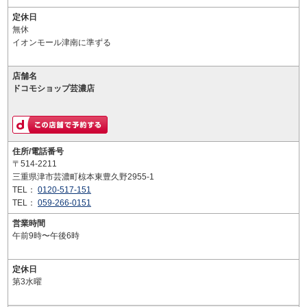
定休日
無休
イオンモール津南に準ずる
店舗名
ドコモショップ芸濃店
住所/電話番号
〒514-2211
三重県津市芸濃町椋本東豊久野2955-1
TEL：
0120-517-151
TEL：
059-266-0151
営業時間
午前9時〜午後6時
定休日
第3水曜