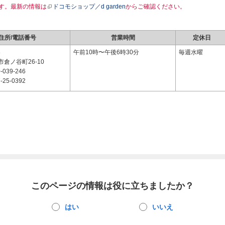
す。最新の情報は
ドコモショップ／d garden
からご確認ください。
住所/電話番号
営業時間
定休日
8
午前10時〜午後6時30分
毎週水曜
倉ノ谷町26-10
-039-246
-25-0392
このページの情報は役に立ちましたか？
はい
いいえ