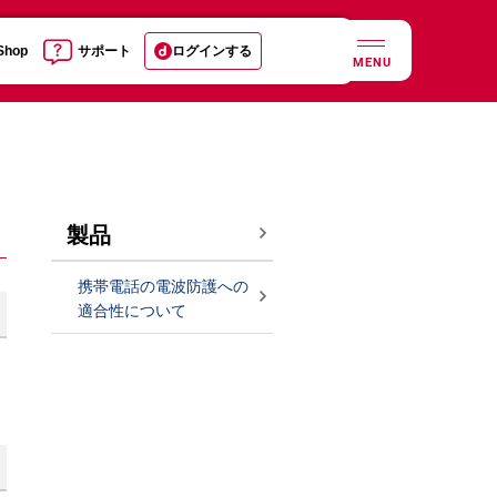
 Shop
サポート
ログインする
MENU
製品
携帯電話の電波防護への
適合性について