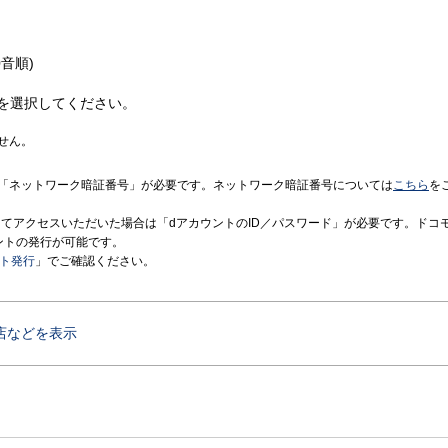
音順)
を選択してください。
せん。
「ネットワーク暗証番号」が必要です。ネットワーク暗証番号については
こちら
を
境にてアクセスいただいた場合は「dアカウントのID／パスワード」が必要です。ドコ
ントの発行が可能です。
ント発行
」でご確認ください。
店などを表示