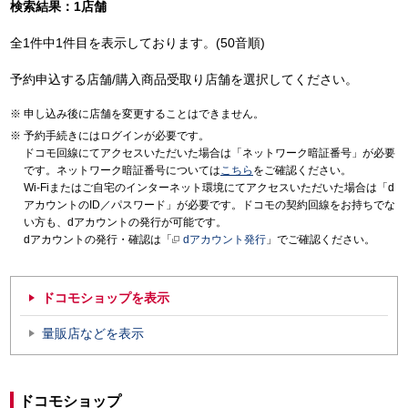
検索結果：1店舗
全1件中1件目を表示しております。(50音順)
予約申込する店舗/購入商品受取り店舗を選択してください。
申し込み後に店舗を変更することはできません。
予約手続きにはログインが必要です。
ドコモ回線にてアクセスいただいた場合は「ネットワーク暗証番号」が必要
です。ネットワーク暗証番号については
こちら
をご確認ください。
Wi-Fiまたはご自宅のインターネット環境にてアクセスいただいた場合は「d
アカウントのID／パスワード」が必要です。ドコモの契約回線をお持ちでな
い方も、dアカウントの発行が可能です。
dアカウントの発行・確認は「
dアカウント発行
」でご確認ください。
ドコモショップを表示
量販店などを表示
ドコモショップ