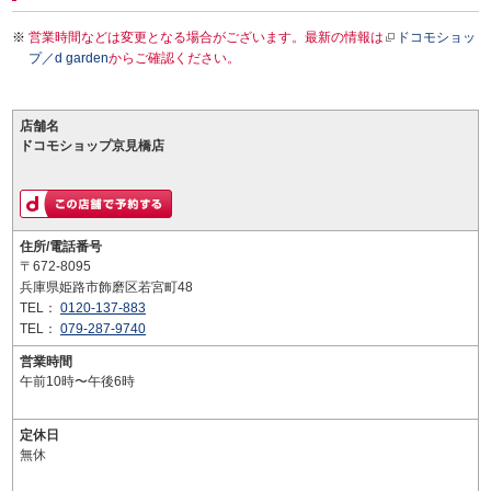
営業時間などは変更となる場合がございます。最新の情報は
ドコモショッ
プ／d garden
からご確認ください。
店舗名
ドコモショップ京見橋店
住所/電話番号
〒672-8095
兵庫県姫路市飾磨区若宮町48
TEL：
0120-137-883
TEL：
079-287-9740
営業時間
午前10時〜午後6時
定休日
無休