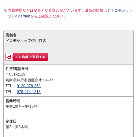
営業時間などは変更となる場合がございます。最新の情報は
ドコモショッ
プ／d garden
からご確認ください。
店舗名
ドコモショップ伊川谷店
住所/電話番号
〒651-2129
兵庫県神戸市西区白水3-4-23
TEL：
0120-078-363
TEL：
078-974-1213
営業時間
午前10時〜午後7時
定休日
第2・第3木曜