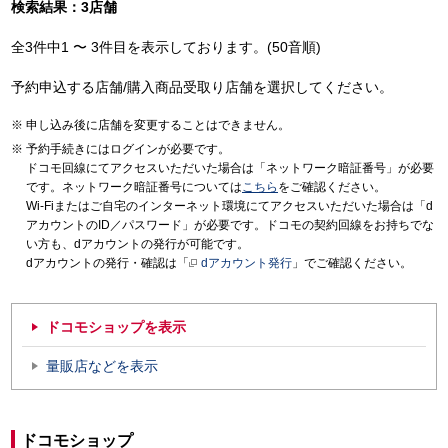
検索結果：3店舗
全3件中1 〜 3件目を表示しております。(50音順)
予約申込する店舗/購入商品受取り店舗を選択してください。
申し込み後に店舗を変更することはできません。
予約手続きにはログインが必要です。
ドコモ回線にてアクセスいただいた場合は「ネットワーク暗証番号」が必要
です。ネットワーク暗証番号については
こちら
をご確認ください。
Wi-Fiまたはご自宅のインターネット環境にてアクセスいただいた場合は「d
アカウントのID／パスワード」が必要です。ドコモの契約回線をお持ちでな
い方も、dアカウントの発行が可能です。
dアカウントの発行・確認は「
dアカウント発行
」でご確認ください。
ドコモショップを表示
量販店などを表示
ドコモショップ