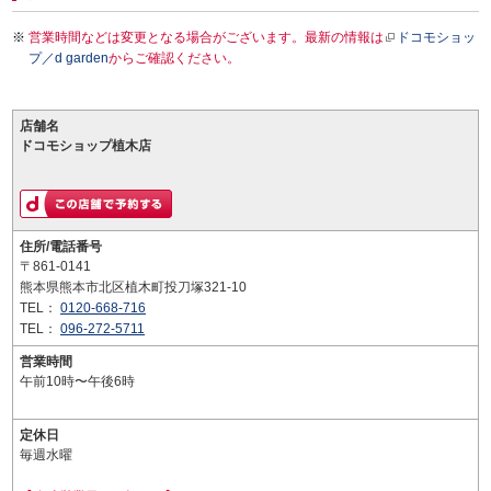
営業時間などは変更となる場合がございます。最新の情報は
ドコモショッ
プ／d garden
からご確認ください。
店舗名
ドコモショップ植木店
住所/電話番号
〒861-0141
熊本県熊本市北区植木町投刀塚321-10
TEL：
0120-668-716
TEL：
096-272-5711
営業時間
午前10時〜午後6時
定休日
毎週水曜