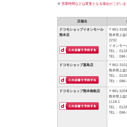
営業時間などは変更となる場合がございま
店舗名
ドコモショップイオンモール
〒861-310
熊本店
熊本県上益
2232
イオンモー
TEL：
0120
TEL：
096-
ドコモショップ嘉島店
〒861-310
熊本県上益城
TEL：
0120
TEL：
096-
ドコモショップ熊本御船店
〒861-320
熊本県上益
1118-1
TEL：
0120
TEL：
096-