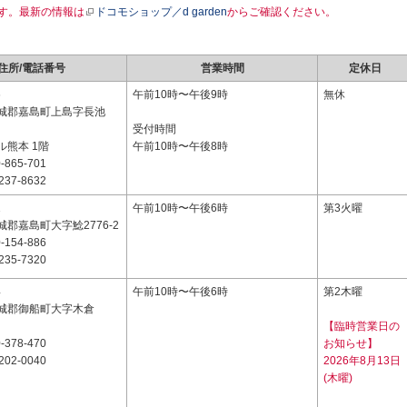
す。最新の情報は
ドコモショップ／d garden
からご確認ください。
住所/電話番号
営業時間
定休日
6
午前10時〜午後9時
無休
城郡嘉島町上島字長池
受付時間
ル熊本 1階
午前10時〜午後8時
-865-701
237-8632
1
午前10時〜午後6時
第3火曜
郡嘉島町大字鯰2776-2
-154-886
235-7320
4
午前10時〜午後6時
第2木曜
城郡御船町大字木倉
【臨時営業日の
-378-470
お知らせ】
202-0040
2026年8月13日
(木曜)