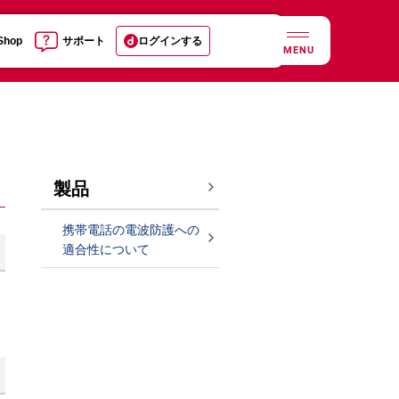
 Shop
サポート
ログインする
MENU
製品
携帯電話の電波防護への
適合性について