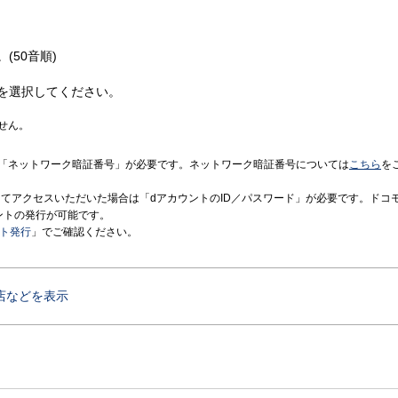
(50音順)
を選択してください。
せん。
「ネットワーク暗証番号」が必要です。ネットワーク暗証番号については
こちら
を
境にてアクセスいただいた場合は「dアカウントのID／パスワード」が必要です。ドコ
ントの発行が可能です。
ント発行
」でご確認ください。
店などを表示