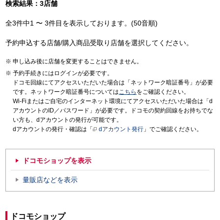
検索結果：3店舗
全3件中1 〜 3件目を表示しております。(50音順)
予約申込する店舗/購入商品受取り店舗を選択してください。
申し込み後に店舗を変更することはできません。
予約手続きにはログインが必要です。
ドコモ回線にてアクセスいただいた場合は「ネットワーク暗証番号」が必要
です。ネットワーク暗証番号については
こちら
をご確認ください。
Wi-Fiまたはご自宅のインターネット環境にてアクセスいただいた場合は「d
アカウントのID／パスワード」が必要です。ドコモの契約回線をお持ちでな
い方も、dアカウントの発行が可能です。
dアカウントの発行・確認は「
dアカウント発行
」でご確認ください。
ドコモショップを表示
量販店などを表示
ドコモショップ