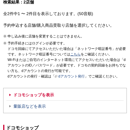
検索結果：2店舗
全2件中1 〜 2件目を表示しております。(50音順)
予約申込する店舗/購入商品受取り店舗を選択してください。
申し込み後に店舗を変更することはできません。
予約手続きにはログインが必要です。
ドコモ回線にてアクセスいただいた場合は「ネットワーク暗証番号」が必要
です。ネットワーク暗証番号については
こちら
をご確認ください。
Wi-Fiまたはご自宅のインターネット環境にてアクセスいただいた場合は「d
アカウントのID／パスワード」が必要です。ドコモの契約回線をお持ちでな
い方も、dアカウントの発行が可能です。
dアカウントの発行・確認は「
dアカウント発行
」でご確認ください。
ドコモショップを表示
量販店などを表示
ドコモショップ