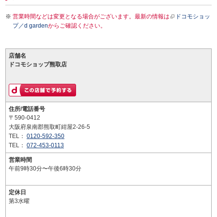
営業時間などは変更となる場合がございます。最新の情報は
ドコモショッ
プ／d garden
からご確認ください。
店舗名
ドコモショップ熊取店
住所/電話番号
〒590-0412
大阪府泉南郡熊取町紺屋2-26-5
TEL：
0120-592-350
TEL：
072-453-0113
営業時間
午前9時30分〜午後6時30分
定休日
第3水曜