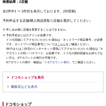
検索結果：2店舗
全2件中1 〜 2件目を表示しております。(50音順)
予約申込する店舗/購入商品受取り店舗を選択してください。
申し込み後に店舗を変更することはできません。
予約手続きにはログインが必要です。
ドコモ回線にてアクセスいただいた場合は「ネットワーク暗証番号」が必要
です。ネットワーク暗証番号については
こちら
をご確認ください。
Wi-Fiまたはご自宅のインターネット環境にてアクセスいただいた場合は「d
アカウントのID／パスワード」が必要です。ドコモの契約回線をお持ちでな
い方も、dアカウントの発行が可能です。
dアカウントの発行・確認は「
dアカウント発行
」でご確認ください。
ドコモショップを表示
量販店などを表示
ドコモショップ