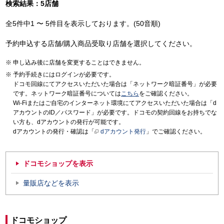
検索結果：5店舗
全5件中1 〜 5件目を表示しております。(50音順)
予約申込する店舗/購入商品受取り店舗を選択してください。
申し込み後に店舗を変更することはできません。
予約手続きにはログインが必要です。
ドコモ回線にてアクセスいただいた場合は「ネットワーク暗証番号」が必要
です。ネットワーク暗証番号については
こちら
をご確認ください。
Wi-Fiまたはご自宅のインターネット環境にてアクセスいただいた場合は「d
アカウントのID／パスワード」が必要です。ドコモの契約回線をお持ちでな
い方も、dアカウントの発行が可能です。
dアカウントの発行・確認は「
dアカウント発行
」でご確認ください。
ドコモショップを表示
量販店などを表示
ドコモショップ