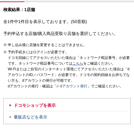
検索結果：1店舗
全1件中1件目を表示しております。(50音順)
予約申込する店舗/購入商品受取り店舗を選択してください。
申し込み後に店舗を変更することはできません。
予約手続きにはログインが必要です。
ドコモ回線にてアクセスいただいた場合は「ネットワーク暗証番号」が必要
です。ネットワーク暗証番号については
こちら
をご確認ください。
Wi-Fiまたはご自宅のインターネット環境にてアクセスいただいた場合は「d
アカウントのID／パスワード」が必要です。ドコモの契約回線をお持ちでな
い方も、dアカウントの発行が可能です。
dアカウントの発行・確認は「
dアカウント発行
」でご確認ください。
ドコモショップを表示
量販店などを表示