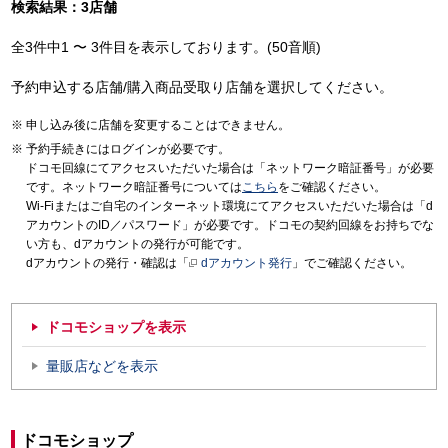
検索結果：3店舗
全3件中1 〜 3件目を表示しております。(50音順)
予約申込する店舗/購入商品受取り店舗を選択してください。
申し込み後に店舗を変更することはできません。
予約手続きにはログインが必要です。
ドコモ回線にてアクセスいただいた場合は「ネットワーク暗証番号」が必要
です。ネットワーク暗証番号については
こちら
をご確認ください。
Wi-Fiまたはご自宅のインターネット環境にてアクセスいただいた場合は「d
アカウントのID／パスワード」が必要です。ドコモの契約回線をお持ちでな
い方も、dアカウントの発行が可能です。
dアカウントの発行・確認は「
dアカウント発行
」でご確認ください。
ドコモショップを表示
量販店などを表示
ドコモショップ