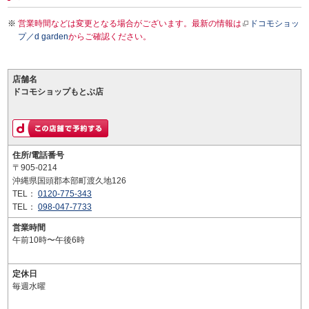
営業時間などは変更となる場合がございます。最新の情報は
ドコモショッ
プ／d garden
からご確認ください。
店舗名
ドコモショップもとぶ店
住所/電話番号
〒905-0214
沖縄県国頭郡本部町渡久地126
TEL：
0120-775-343
TEL：
098-047-7733
営業時間
午前10時〜午後6時
定休日
毎週水曜