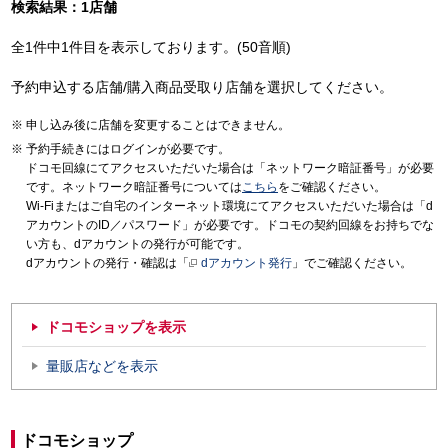
検索結果：1店舗
全1件中1件目を表示しております。(50音順)
予約申込する店舗/購入商品受取り店舗を選択してください。
申し込み後に店舗を変更することはできません。
予約手続きにはログインが必要です。
ドコモ回線にてアクセスいただいた場合は「ネットワーク暗証番号」が必要
です。ネットワーク暗証番号については
こちら
をご確認ください。
Wi-Fiまたはご自宅のインターネット環境にてアクセスいただいた場合は「d
アカウントのID／パスワード」が必要です。ドコモの契約回線をお持ちでな
い方も、dアカウントの発行が可能です。
dアカウントの発行・確認は「
dアカウント発行
」でご確認ください。
ドコモショップを表示
量販店などを表示
ドコモショップ