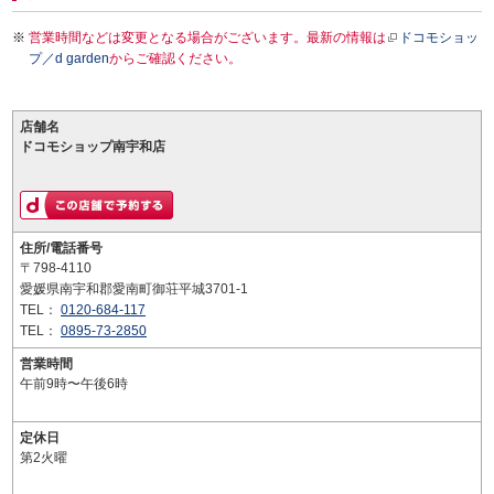
営業時間などは変更となる場合がございます。最新の情報は
ドコモショッ
プ／d garden
からご確認ください。
店舗名
ドコモショップ南宇和店
住所/電話番号
〒798-4110
愛媛県南宇和郡愛南町御荘平城3701-1
TEL：
0120-684-117
TEL：
0895-73-2850
営業時間
午前9時〜午後6時
定休日
第2火曜