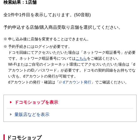
検索結果：1店舗
全1件中1件目を表示しております。(50音順)
予約申込する店舗/購入商品受取り店舗を選択してください。
申し込み後に店舗を変更することはできません。
予約手続きにはログインが必要です。
ドコモ回線にてアクセスいただいた場合は「ネットワーク暗証番号」が必要
です。ネットワーク暗証番号については
こちら
をご確認ください。
Wi-Fiまたはご自宅のインターネット環境にてアクセスいただいた場合は「d
アカウントのID／パスワード」が必要です。ドコモの契約回線をお持ちでな
い方も、dアカウントの発行が可能です。
dアカウントの発行・確認は「
dアカウント発行
」でご確認ください。
ドコモショップを表示
量販店などを表示
ドコモショップ