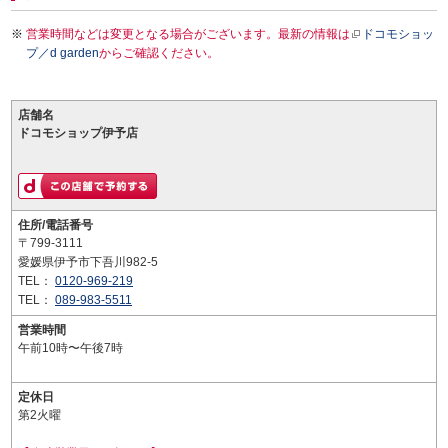
営業時間などは変更となる場合がございます。最新の情報は
ドコモショッ
プ／d garden
からご確認ください。
店舗名
ドコモショップ伊予店
住所/電話番号
〒799-3111
愛媛県伊予市下吾川982-5
TEL：
0120-969-219
TEL：
089-983-5511
営業時間
午前10時〜午後7時
定休日
第2火曜