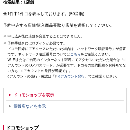
検索結果：1店舗
全1件中1件目を表示しております。(50音順)
予約申込する店舗/購入商品受取り店舗を選択してください。
申し込み後に店舗を変更することはできません。
予約手続きにはログインが必要です。
ドコモ回線にてアクセスいただいた場合は「ネットワーク暗証番号」が必要
です。ネットワーク暗証番号については
こちら
をご確認ください。
Wi-Fiまたはご自宅のインターネット環境にてアクセスいただいた場合は「d
アカウントのID／パスワード」が必要です。ドコモの契約回線をお持ちでな
い方も、dアカウントの発行が可能です。
dアカウントの発行・確認は「
dアカウント発行
」でご確認ください。
ドコモショップを表示
量販店などを表示
ドコモショップ