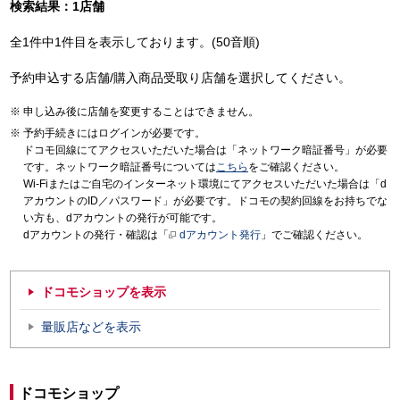
検索結果：1店舗
全1件中1件目を表示しております。(50音順)
予約申込する店舗/購入商品受取り店舗を選択してください。
申し込み後に店舗を変更することはできません。
予約手続きにはログインが必要です。
ドコモ回線にてアクセスいただいた場合は「ネットワーク暗証番号」が必要
です。ネットワーク暗証番号については
こちら
をご確認ください。
Wi-Fiまたはご自宅のインターネット環境にてアクセスいただいた場合は「d
アカウントのID／パスワード」が必要です。ドコモの契約回線をお持ちでな
い方も、dアカウントの発行が可能です。
dアカウントの発行・確認は「
dアカウント発行
」でご確認ください。
ドコモショップを表示
量販店などを表示
ドコモショップ