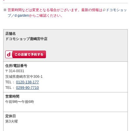
営業時間などは変更となる場合がございます。最新の情報は
ドコモショッ
プ／d garden
からご確認ください。
店舗名
ドコモショップ鹿嶋宮中店
住所/電話番号
〒314-0031
茨城県鹿嶋市宮中306-1
TEL：
0120-138-177
TEL：
0299-90-7710
営業時間
午前9時〜午後6時
定休日
第3火曜