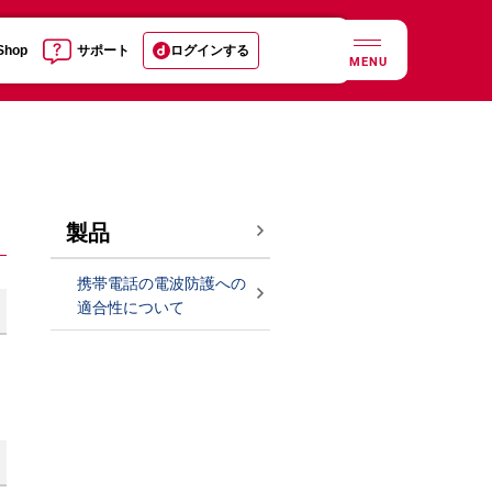
 Shop
サポート
ログインする
MENU
製品
携帯電話の電波防護への
適合性について