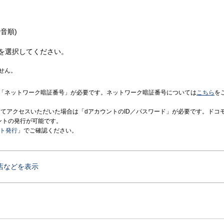
音順)
を選択してください。
せん。
「ネットワーク暗証番号」が必要です。ネットワーク暗証番号については
こちら
を
境にてアクセスいただいた場合は「dアカウントのID／パスワード」が必要です。ドコ
ントの発行が可能です。
ント発行
」でご確認ください。
店などを表示