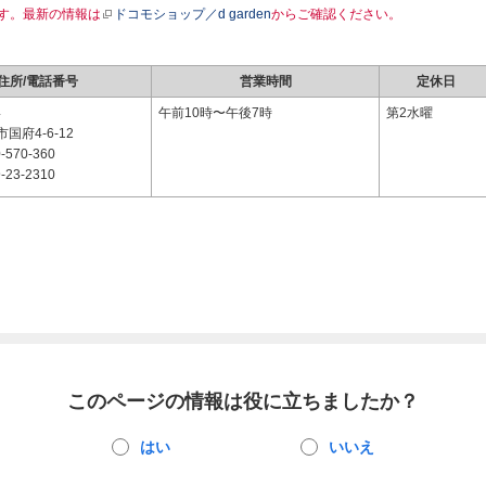
す。最新の情報は
ドコモショップ／d garden
からご確認ください。
住所/電話番号
営業時間
定休日
4
午前10時〜午後7時
第2水曜
国府4-6-12
-570-360
-23-2310
このページの情報は役に立ちましたか？
はい
いいえ