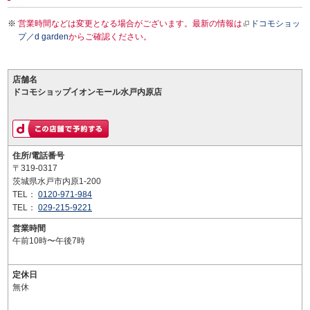
営業時間などは変更となる場合がございます。最新の情報は
ドコモショッ
プ／d garden
からご確認ください。
店舗名
ドコモショップイオンモール水戸内原店
住所/電話番号
〒319-0317
茨城県水戸市内原1-200
TEL：
0120-971-984
TEL：
029-215-9221
営業時間
午前10時〜午後7時
定休日
無休