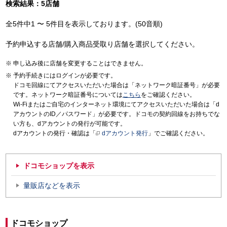
検索結果：5店舗
全5件中1 〜 5件目を表示しております。(50音順)
予約申込する店舗/購入商品受取り店舗を選択してください。
申し込み後に店舗を変更することはできません。
予約手続きにはログインが必要です。
ドコモ回線にてアクセスいただいた場合は「ネットワーク暗証番号」が必要
です。ネットワーク暗証番号については
こちら
をご確認ください。
Wi-Fiまたはご自宅のインターネット環境にてアクセスいただいた場合は「d
アカウントのID／パスワード」が必要です。ドコモの契約回線をお持ちでな
い方も、dアカウントの発行が可能です。
dアカウントの発行・確認は「
dアカウント発行
」でご確認ください。
ドコモショップを表示
量販店などを表示
ドコモショップ