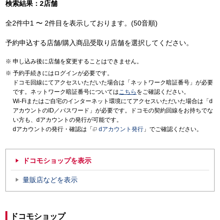
検索結果：2店舗
全2件中1 〜 2件目を表示しております。(50音順)
予約申込する店舗/購入商品受取り店舗を選択してください。
申し込み後に店舗を変更することはできません。
予約手続きにはログインが必要です。
ドコモ回線にてアクセスいただいた場合は「ネットワーク暗証番号」が必要
です。ネットワーク暗証番号については
こちら
をご確認ください。
Wi-Fiまたはご自宅のインターネット環境にてアクセスいただいた場合は「d
アカウントのID／パスワード」が必要です。ドコモの契約回線をお持ちでな
い方も、dアカウントの発行が可能です。
dアカウントの発行・確認は「
dアカウント発行
」でご確認ください。
ドコモショップを表示
量販店などを表示
ドコモショップ