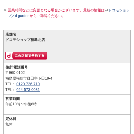
営業時間などは変更となる場合がございます。最新の情報は
ドコモショッ
プ／d garden
からご確認ください。
店舗名
ドコモショップ福島北店
住所/電話番号
〒960-0102
福島県福島市鎌田字下田19-4
TEL：
0120-726-710
TEL：
024-573-0081
営業時間
午前10時〜午後6時
定休日
無休