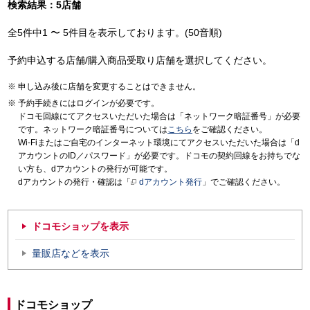
検索結果：5店舗
全5件中1 〜 5件目を表示しております。(50音順)
予約申込する店舗/購入商品受取り店舗を選択してください。
申し込み後に店舗を変更することはできません。
予約手続きにはログインが必要です。
ドコモ回線にてアクセスいただいた場合は「ネットワーク暗証番号」が必要
です。ネットワーク暗証番号については
こちら
をご確認ください。
Wi-Fiまたはご自宅のインターネット環境にてアクセスいただいた場合は「d
アカウントのID／パスワード」が必要です。ドコモの契約回線をお持ちでな
い方も、dアカウントの発行が可能です。
dアカウントの発行・確認は「
dアカウント発行
」でご確認ください。
ドコモショップを表示
量販店などを表示
ドコモショップ