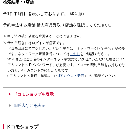
検索結果：1店舗
全1件中1件目を表示しております。(50音順)
予約申込する店舗/購入商品受取り店舗を選択してください。
申し込み後に店舗を変更することはできません。
予約手続きにはログインが必要です。
ドコモ回線にてアクセスいただいた場合は「ネットワーク暗証番号」が必要
です。ネットワーク暗証番号については
こちら
をご確認ください。
Wi-Fiまたはご自宅のインターネット環境にてアクセスいただいた場合は「d
アカウントのID／パスワード」が必要です。ドコモの契約回線をお持ちでな
い方も、dアカウントの発行が可能です。
dアカウントの発行・確認は「
dアカウント発行
」でご確認ください。
ドコモショップを表示
量販店などを表示
ドコモショップ