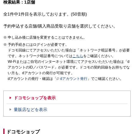
検索結果：1店舗
全1件中1件目を表示しております。(50音順)
予約申込する店舗/購入商品受取り店舗を選択してください。
申し込み後に店舗を変更することはできません。
予約手続きにはログインが必要です。
ドコモ回線にてアクセスいただいた場合は「ネットワーク暗証番号」が必要
です。ネットワーク暗証番号については
こちら
をご確認ください。
Wi-Fiまたはご自宅のインターネット環境にてアクセスいただいた場合は「d
アカウントのID／パスワード」が必要です。ドコモの契約回線をお持ちでな
い方も、dアカウントの発行が可能です。
dアカウントの発行・確認は「
dアカウント発行
」でご確認ください。
ドコモショップを表示
量販店などを表示
ドコモショップ