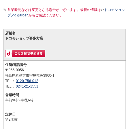
営業時間などは変更となる場合がございます。最新の情報は
ドコモショッ
プ／d garden
からご確認ください。
店舗名
ドコモショップ喜多方店
住所/電話番号
〒966-0056
福島県喜多方市字屋敷免3960-1
TEL：
0120-756-012
TEL：
0241-21-1551
営業時間
午前9時〜午後6時
定休日
第2木曜