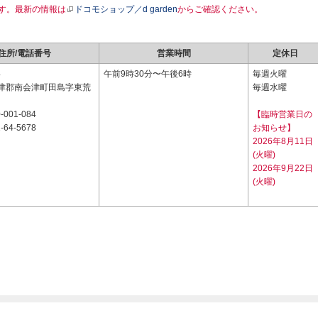
す。最新の情報は
ドコモショップ／d garden
からご確認ください。
住所/電話番号
営業時間
定休日
4
午前9時30分〜午後6時
毎週火曜
津郡南会津町田島字東荒
毎週水曜
-001-084
【臨時営業日の
-64-5678
お知らせ】
2026年8月11日
(火曜)
2026年9月22日
(火曜)