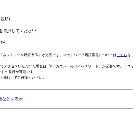
音順)
を選択してください。
せん。
「ネットワーク暗証番号」が必要です。ネットワーク暗証番号については
こちら
を
境にてアクセスいただいた場合は「dアカウントのID／パスワード」が必要です。ドコ
ントの発行が可能です。
ント発行
」でご確認ください。
店などを表示