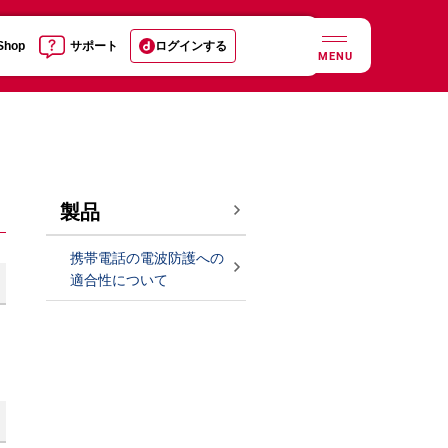
 Shop
サポート
ログインする
MENU
製品
携帯電話の電波防護への
適合性について