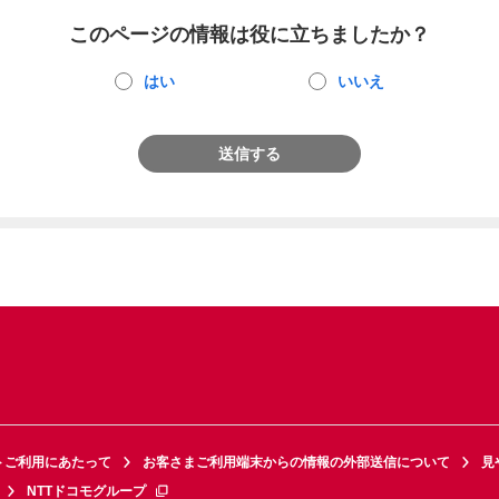
このページの情報は役に立ちましたか？
はい
いいえ
送信する
トご利用にあたって
お客さまご利用端末からの情報の外部送信について
見
NTTドコモグループ