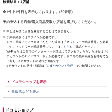
検索結果：1店舗
全1件中1件目を表示しております。(50音順)
予約申込する店舗/購入商品受取り店舗を選択してください。
申し込み後に店舗を変更することはできません。
予約手続きにはログインが必要です。
ドコモ回線にてアクセスいただいた場合は「ネットワーク暗証番号」が必要
です。ネットワーク暗証番号については
こちら
をご確認ください。
Wi-Fiまたはご自宅のインターネット環境にてアクセスいただいた場合は「d
アカウントのID／パスワード」が必要です。ドコモの契約回線をお持ちでな
い方も、dアカウントの発行が可能です。
dアカウントの発行・確認は「
dアカウント発行
」でご確認ください。
ドコモショップを表示
量販店などを表示
ドコモショップ