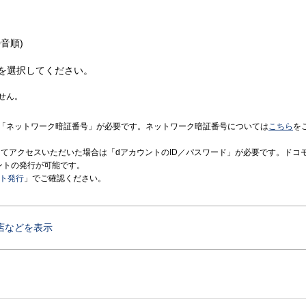
音順)
を選択してください。
せん。
「ネットワーク暗証番号」が必要です。ネットワーク暗証番号については
こちら
を
境にてアクセスいただいた場合は「dアカウントのID／パスワード」が必要です。ドコ
ントの発行が可能です。
ント発行
」でご確認ください。
店などを表示