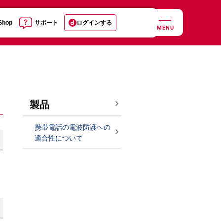
 Shop
サポート
ログインする
MENU
製品
携帯電話の電波防護への
適合性について