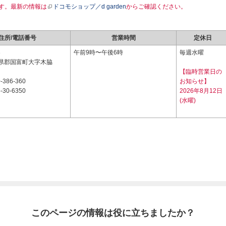
す。最新の情報は
ドコモショップ／d garden
からご確認ください。
住所/電話番号
営業時間
定休日
3
午前9時〜午後6時
毎週水曜
県郡国富町大字木脇
【臨時営業日の
-386-360
お知らせ】
-30-6350
2026年8月12日
(水曜)
このページの情報は役に立ちましたか？